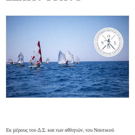
r
c
h
f
o
r
:
Εκ μέρους του Δ.Σ. και των αθλητών, του Ναυτικού